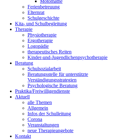
Motomathe
Ferienbetreuung
Elternrat
Schulgeschichte
Kita- und Schulbegleitung
Therapie
Physiotherapie
Ergotherapie
Logopädie
therapeutisches Reiten
Kinder-und-Jugendlichenpsychotherapie
Beratung
Schulsozialarbeit
Beratungsstelle für unterstützte
Verständigungsstrategien
Psychologische Beratung
Praktika/Freiwilligendienste
Aktuell
alle Themen
Allgemein
Infos der Schulleitung
Corona
Veranstaltungen
neue Therapieangebote
Kontakt