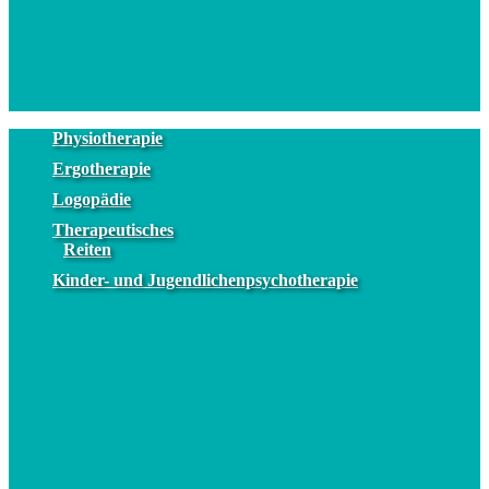
Physiotherapie
Ergotherapie
Logopädie
Therapeutisches
Reiten
Kinder- und Jugendlichenpsychotherapie