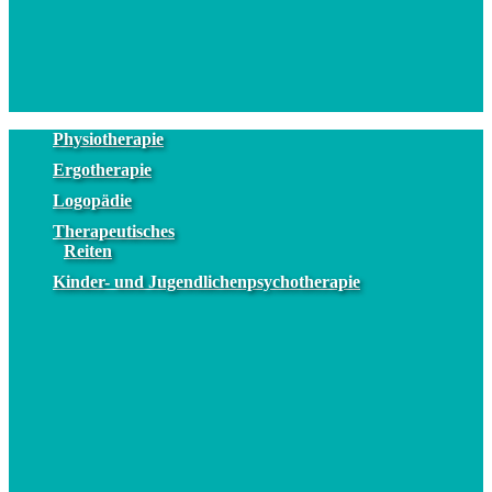
Physiotherapie
Ergotherapie
Logopädie
Therapeutisches
Reiten
Kinder- und Jugendlichenpsychotherapie