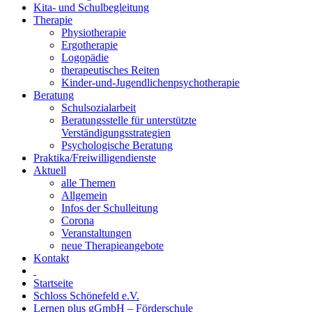
Kita- und Schulbegleitung
Therapie
Physiotherapie
Ergotherapie
Logopädie
therapeutisches Reiten
Kinder-und-Jugendlichenpsychotherapie
Beratung
Schulsozialarbeit
Beratungsstelle für unterstützte
Verständigungsstrategien
Psychologische Beratung
Praktika/Freiwilligendienste
Aktuell
alle Themen
Allgemein
Infos der Schulleitung
Corona
Veranstaltungen
neue Therapieangebote
Kontakt
Startseite
Schloss Schönefeld e.V.
Lernen plus gGmbH – Förderschule