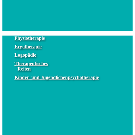
Physiotherapie
Ergotherapie
Logopädie
Therapeutisches
Reiten
Kinder- und Jugendlichenpsychotherapie