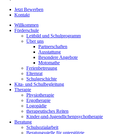
Close
Jetzt Bewerben
Menu
Kontakt
Willkommen
Förderschule
Leitbild und Schulprogramm
Über uns
Partnerschaften
Ausstattung
Besondere Angebote
Motomathe
Ferienbetreuung
Elternrat
Schulgeschichte
Kita- und Schulbegleitung
Therapie
Physiotherapie
Ergotherapie
Logopädie
therapeutisches Reiten
Kinder-und-Jugendlichenpsychotherapie
Beratung
Schulsozialarbeit
Beratungsstelle für unterstützte