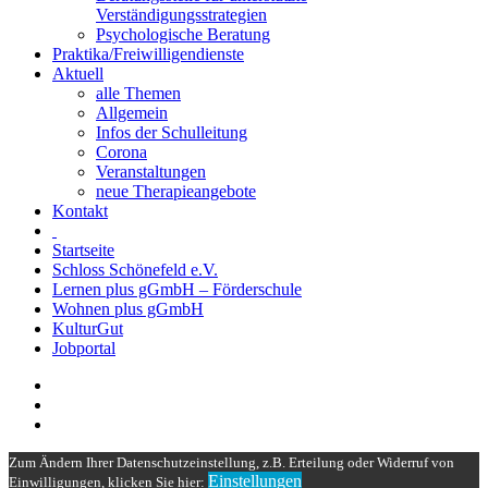
Verständigungsstrategien
Psychologische Beratung
Praktika/Freiwilligendienste
Aktuell
alle Themen
Allgemein
Infos der Schulleitung
Corona
Veranstaltungen
neue Therapieangebote
Kontakt
Startseite
Schloss Schönefeld e.V.
Lernen plus gGmbH – Förderschule
Wohnen plus gGmbH
KulturGut
Jobportal
Zum Ändern Ihrer Datenschutzeinstellung, z.B. Erteilung oder Widerruf von
Einstellungen
Einwilligungen, klicken Sie hier: