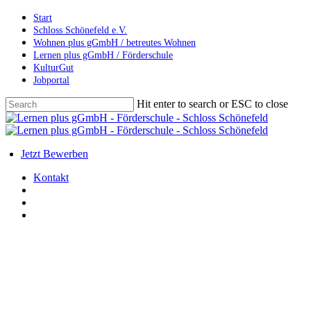
Skip
Start
to
Schloss Schönefeld e.V.
main
Wohnen plus gGmbH / betreutes Wohnen
content
Lernen plus gGmbH / Förderschule
KulturGut
Jobportal
Hit enter to search or ESC to close
Close
Search
search
account
Menu
Jetzt Bewerben
Kontakt
search
account
Menu
Allgemein
GTA – Konzeption und
Angebote