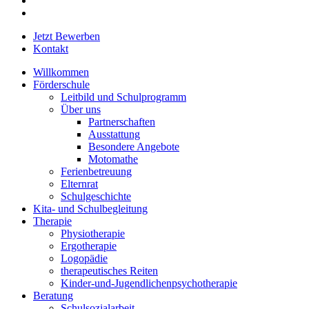
instagram
Close
Jetzt Bewerben
Menu
Kontakt
Willkommen
Förderschule
Leitbild und Schulprogramm
Über uns
Partnerschaften
Ausstattung
Besondere Angebote
Motomathe
Ferienbetreuung
Elternrat
Schulgeschichte
Kita- und Schulbegleitung
Therapie
Physiotherapie
Ergotherapie
Logopädie
therapeutisches Reiten
Kinder-und-Jugendlichenpsychotherapie
Beratung
Schulsozialarbeit