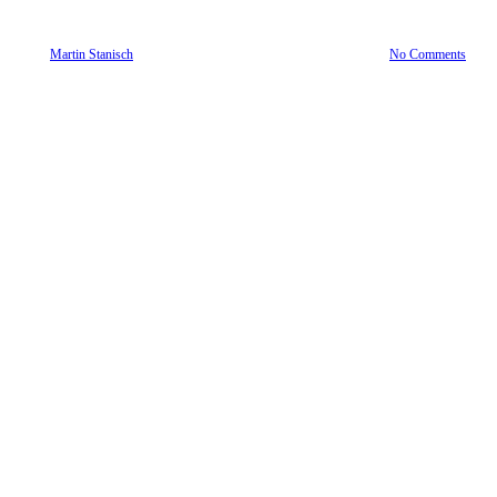
16. September 2024
April 11th, 2025
By
Martin Stanisch
No Comments