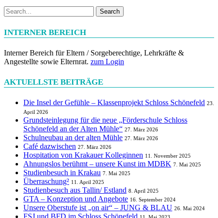
Search
INTERNER BEREICH
Interner Bereich für Eltern / Sorgeberechtige, Lehrkräfte &
Angestellte sowie Elternrat.
zum Login
AKTUELLSTE BEITRÄGE
Die Insel der Gefühle – Klassenprojekt Schloss Schönefeld
23.
April 2026
Grundsteinlegung für die neue „Förderschule Schloss
Schönefeld an der Alten Mühle“
27. März 2026
Schulneubau an der alten Mühle
27. März 2026
Café dazwischen
27. März 2026
Hospitation von Krakauer Kolleginnen
11. November 2025
Ahnungslos berühmt – unsere Kunst im MDBK
7. Mai 2025
Studienbesuch in Krakau
7. Mai 2025
Überraschung²
11. April 2025
Studienbesuch aus Tallin/ Estland
8. April 2025
GTA – Konzeption und Angebote
16. September 2024
Unsere Oberstufe ist „on air“ – JUNG & BLAU
26. Mai 2024
FSJ und BFD im Schloss Schönefeld
11. Mai 2023