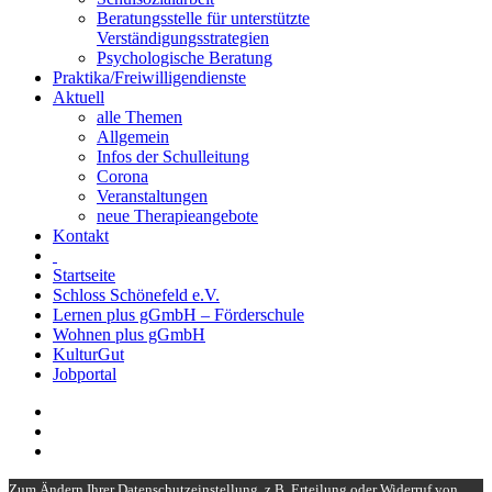
Beratungsstelle für unterstützte
Verständigungsstrategien
Psychologische Beratung
Praktika/Freiwilligendienste
Aktuell
alle Themen
Allgemein
Infos der Schulleitung
Corona
Veranstaltungen
neue Therapieangebote
Kontakt
Startseite
Schloss Schönefeld e.V.
Lernen plus gGmbH – Förderschule
Wohnen plus gGmbH
KulturGut
Jobportal
Zum Ändern Ihrer Datenschutzeinstellung, z.B. Erteilung oder Widerruf von