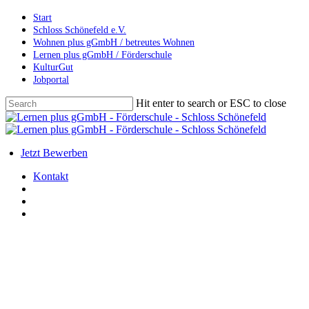
Skip
Start
to
Schloss Schönefeld e.V.
main
Wohnen plus gGmbH / betreutes Wohnen
content
Lernen plus gGmbH / Förderschule
KulturGut
Jobportal
Hit enter to search or ESC to close
Close
Search
search
account
Menu
Jetzt Bewerben
Kontakt
search
account
Menu
Allgemein
Hospitation von Krakauer
Kolleginnen