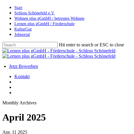
Skip
Start
to
Schloss Schönefeld e.V.
main
Wohnen plus gGmbH / betreutes Wohnen
content
Lernen plus gGmbH / Förderschule
KulturGut
Jobportal
Hit enter to search or ESC to close
Close
Search
search
account
Menu
Jetzt Bewerben
Kontakt
search
account
Menu
Monthly Archives
April 2025
Apr.
11
2025