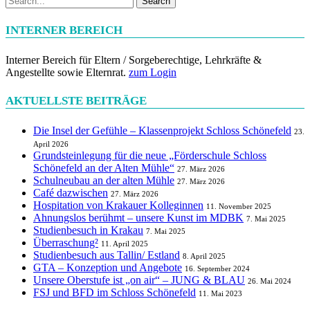
Search
INTERNER BEREICH
Interner Bereich für Eltern / Sorgeberechtige, Lehrkräfte &
Angestellte sowie Elternrat.
zum Login
AKTUELLSTE BEITRÄGE
Die Insel der Gefühle – Klassenprojekt Schloss Schönefeld
23.
April 2026
Grundsteinlegung für die neue „Förderschule Schloss
Schönefeld an der Alten Mühle“
27. März 2026
Schulneubau an der alten Mühle
27. März 2026
Café dazwischen
27. März 2026
Hospitation von Krakauer Kolleginnen
11. November 2025
Ahnungslos berühmt – unsere Kunst im MDBK
7. Mai 2025
Studienbesuch in Krakau
7. Mai 2025
Überraschung²
11. April 2025
Studienbesuch aus Tallin/ Estland
8. April 2025
GTA – Konzeption und Angebote
16. September 2024
Unsere Oberstufe ist „on air“ – JUNG & BLAU
26. Mai 2024
FSJ und BFD im Schloss Schönefeld
11. Mai 2023