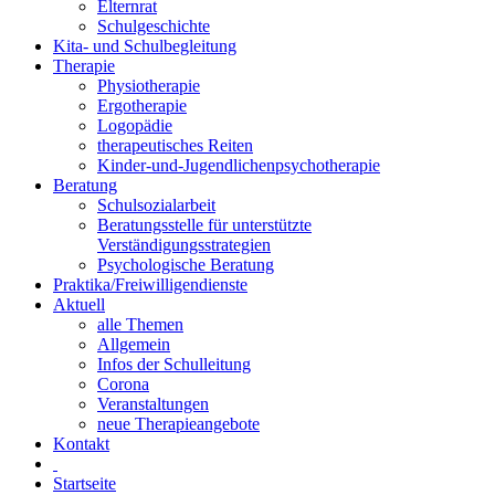
Elternrat
Schulgeschichte
Kita- und Schulbegleitung
Therapie
Physiotherapie
Ergotherapie
Logopädie
therapeutisches Reiten
Kinder-und-Jugendlichenpsychotherapie
Beratung
Schulsozialarbeit
Beratungsstelle für unterstützte
Verständigungsstrategien
Psychologische Beratung
Praktika/Freiwilligendienste
Aktuell
alle Themen
Allgemein
Infos der Schulleitung
Corona
Veranstaltungen
neue Therapieangebote
Kontakt
Startseite