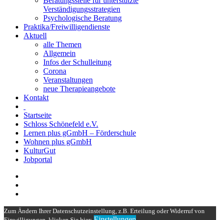
Beratungsstelle für unterstützte
Verständigungsstrategien
Psychologische Beratung
Praktika/Freiwilligendienste
Aktuell
alle Themen
Allgemein
Infos der Schulleitung
Corona
Veranstaltungen
neue Therapieangebote
Kontakt
Startseite
Schloss Schönefeld e.V.
Lernen plus gGmbH – Förderschule
Wohnen plus gGmbH
KulturGut
Jobportal
Zum Ändern Ihrer Datenschutzeinstellung, z.B. Erteilung oder Widerruf von
Einstellungen
Einwilligungen, klicken Sie hier: