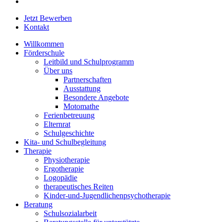
instagram
Close
Jetzt Bewerben
Menu
Kontakt
Willkommen
Förderschule
Leitbild und Schulprogramm
Über uns
Partnerschaften
Ausstattung
Besondere Angebote
Motomathe
Ferienbetreuung
Elternrat
Schulgeschichte
Kita- und Schulbegleitung
Therapie
Physiotherapie
Ergotherapie
Logopädie
therapeutisches Reiten
Kinder-und-Jugendlichenpsychotherapie
Beratung
Schulsozialarbeit