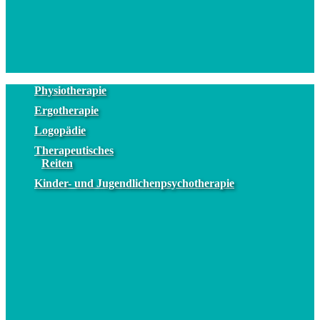
Physiotherapie
Ergotherapie
Logopädie
Therapeutisches
Reiten
Kinder- und Jugendlichenpsychotherapie