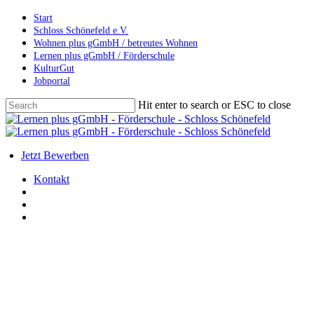
Skip
Start
to
Schloss Schönefeld e.V.
main
Wohnen plus gGmbH / betreutes Wohnen
content
Lernen plus gGmbH / Förderschule
KulturGut
Jobportal
Hit enter to search or ESC to close
Close
Search
search
account
Menu
Jetzt Bewerben
Kontakt
search
account
Menu
Allgemein
Infos der Schulleitung
Überraschung²